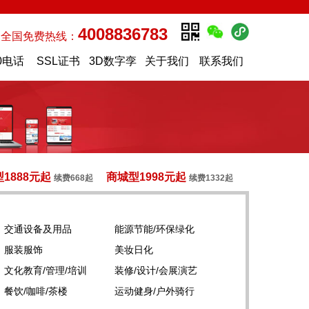
4008836783
全国免费热线：
0电话
SSL证书
3D数字孪
关于我们
联系我们
生
1888元起
商城型1998元起
续费668起
续费1332起
交通设备及用品
能源节能/环保绿化
服装服饰
美妆日化
文化教育/管理/培训
装修/设计/会展演艺
餐饮/咖啡/茶楼
运动健身/户外骑行