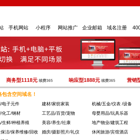
站
手机网站
小程序
网站推广
企业邮箱
域名注册
40
商务型1118元
响应型1888元
营销型
续费365
续费365
格包含空间域名！
/电子元件
建材/家纺家装
机械/五金/仪表 /设备
/化工/钢材
工艺品/百货/宠物
母婴用品/玩具乐器
/生鲜/种植养殖
美容/养生/社康
地产物业/建筑工程
保洁/保养维修/回收
婚庆/摄影照片/礼仪
休闲旅游/宾馆酒店