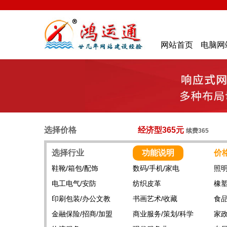
网站首页
电脑网
选择价格
经济型365元
续费365
选择行业
功能说明
价
鞋靴/箱包/配饰
数码/手机/家电
照明
电工电气/安防
纺织皮革
橡塑
印刷包装/办公文教
书画艺术/收藏
食品
金融保险/招商/加盟
商业服务/策划/科学
家政