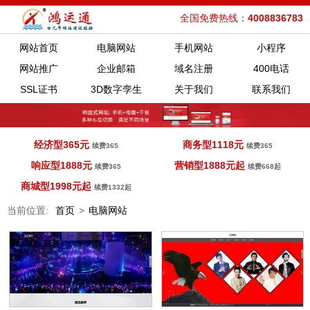
全国免费热线：
4008836783
网站首页
电脑网站
手机网站
小程序
网站推广
企业邮箱
域名注册
400电话
SSL证书
3D数字孪生
关于我们
联系我们
经济型365元
商务型1118元
续费365
续费365
响应型1888元
营销型1888元起
续费365
续费668起
商城型1998元起
续费1332起
当前位置:
首页
>
电脑网站