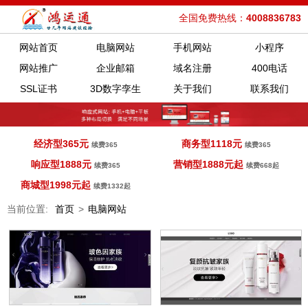
全国免费热线：
4008836783
网站首页
电脑网站
手机网站
小程序
网站推广
企业邮箱
域名注册
400电话
SSL证书
3D数字孪生
关于我们
联系我们
经济型365元
商务型1118元
续费365
续费365
响应型1888元
营销型1888元起
续费365
续费668起
商城型1998元起
续费1332起
当前位置:
首页
>
电脑网站