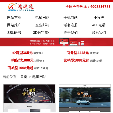
全国免费热线：
4008836783
网站首页
电脑网站
手机网站
小程序
网站推广
企业邮箱
域名注册
400电话
SSL证书
3D数字孪生
关于我们
联系我们
经济型365元
商务型1118元
续费365
续费365
响应型1888元
营销型1888元起
续费365
续费668起
商城型1998元起
续费1332起
当前位置:
首页
>
电脑网站