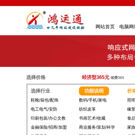
网站首页
电脑网
选择价格
经济型365元
续费365
选择行业
功能说明
价
鞋靴/箱包/配饰
数码/手机/家电
照明
电工电气/安防
纺织皮革
橡塑
印刷包装/办公文教
书画艺术/收藏
食品
金融保险/招商/加盟
商业服务/策划/科学
家政