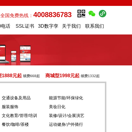
4008836783
全国免费热线：
0电话
SSL证书
3D数字孪
关于我们
联系我们
生
1888元起
商城型1998元起
续费668起
续费1332起
交通设备及用品
能源节能/环保绿化
服装服饰
美妆日化
文化教育/管理/培训
装修/设计/会展演艺
餐饮/咖啡/茶楼
运动健身/户外骑行