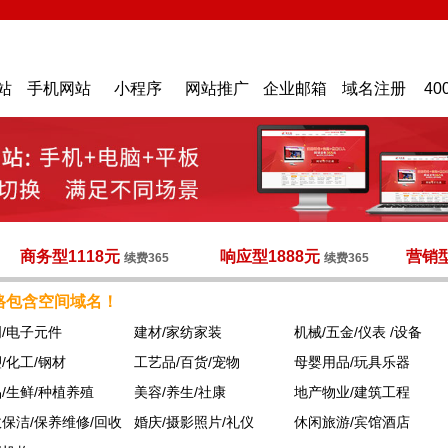
站
手机网站
小程序
网站推广
企业邮箱
域名注册
40
商务型1118元
响应型1888元
营销型
续费365
续费365
格包含空间域名！
/电子元件
建材/家纺家装
机械/五金/仪表 /设备
/化工/钢材
工艺品/百货/宠物
母婴用品/玩具乐器
/生鲜/种植养殖
美容/养生/社康
地产物业/建筑工程
保洁/保养维修/回收
婚庆/摄影照片/礼仪
休闲旅游/宾馆酒店