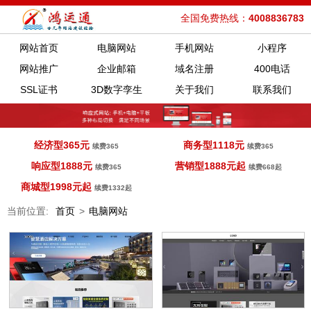
全国免费热线：
4008836783
网站首页
电脑网站
手机网站
小程序
网站推广
企业邮箱
域名注册
400电话
SSL证书
3D数字孪生
关于我们
联系我们
经济型365元
商务型1118元
续费365
续费365
响应型1888元
营销型1888元起
续费365
续费668起
商城型1998元起
续费1332起
当前位置:
首页
>
电脑网站