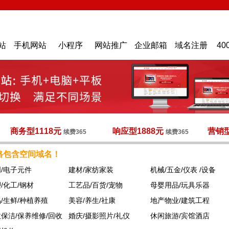
站
手机网站
小程序
网站推广
企业邮箱
域名注册
40
商务型1118元
响应型1888元
营销型
续费365
续费365
格包含空间域名！
/电子元件
建材/家纺家装
机械/五金/仪表 /设备
/化工/钢材
工艺品/百货/宠物
母婴用品/玩具乐器
/生鲜/种植养殖
美容/养生/社康
地产物业/建筑工程
保洁/保养维修/回收
婚庆/摄影照片/礼仪
休闲旅游/宾馆酒店