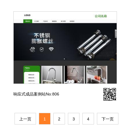
响应式成品案例站No:806
上一页
1
2
3
4
下一页