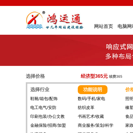
网站首页
电脑网
选择价格
经济型365元
续费365
选择行业
功能说明
价
鞋靴/箱包/配饰
数码/手机/家电
照明
电工电气/安防
纺织皮革
橡塑
印刷包装/办公文教
书画艺术/收藏
食品
金融保险/招商/加盟
商业服务/策划/科学
家政