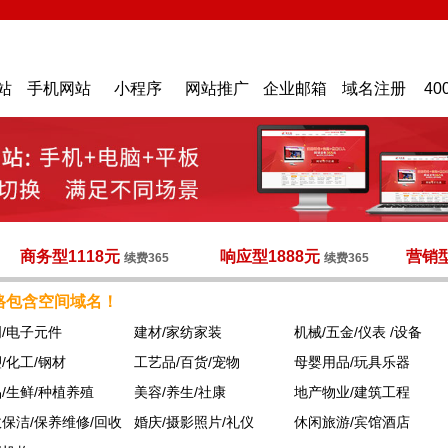
站
手机网站
小程序
网站推广
企业邮箱
域名注册
40
商务型1118元
响应型1888元
营销型
续费365
续费365
格包含空间域名！
/电子元件
建材/家纺家装
机械/五金/仪表 /设备
/化工/钢材
工艺品/百货/宠物
母婴用品/玩具乐器
/生鲜/种植养殖
美容/养生/社康
地产物业/建筑工程
保洁/保养维修/回收
婚庆/摄影照片/礼仪
休闲旅游/宾馆酒店