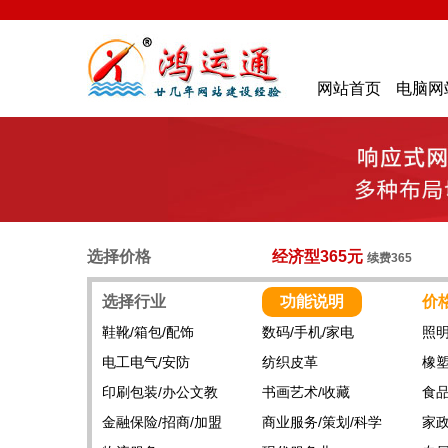
网站首页
电脑网
选择价格
经济型365元
续费365
选择行业
功能说明
价
鞋靴/箱包/配饰
数码/手机/家电
照明
电工电气/安防
纺织皮革
橡塑
印刷包装/办公文教
书画艺术/收藏
食品
金融保险/招商/加盟
商业服务/策划/科学
家政