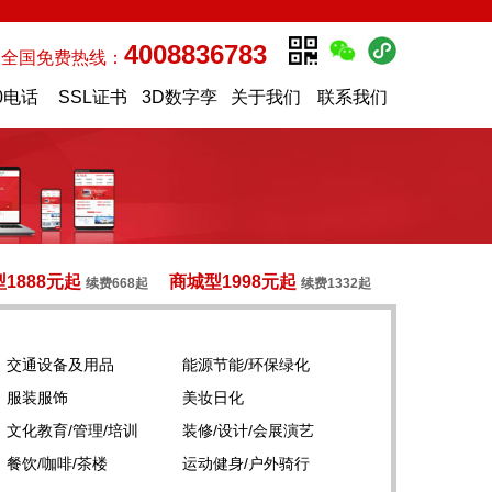
4008836783
全国免费热线：
0电话
SSL证书
3D数字孪
关于我们
联系我们
生
1888元起
商城型1998元起
续费668起
续费1332起
交通设备及用品
能源节能/环保绿化
服装服饰
美妆日化
文化教育/管理/培训
装修/设计/会展演艺
餐饮/咖啡/茶楼
运动健身/户外骑行