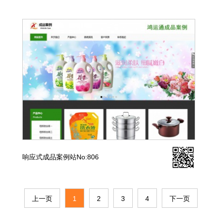
响应式成品案例站No:806
上一页
1
2
3
4
下一页