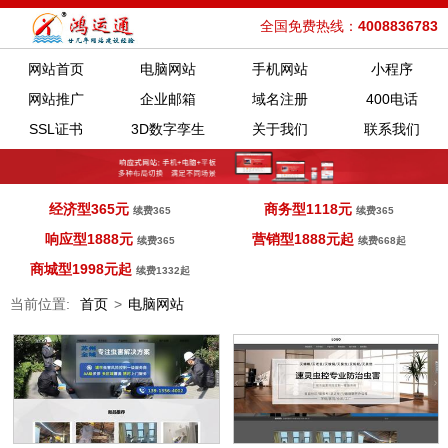
全国免费热线：
4008836783
网站首页
电脑网站
手机网站
小程序
网站推广
企业邮箱
域名注册
400电话
SSL证书
3D数字孪生
关于我们
联系我们
经济型365元
商务型1118元
续费365
续费365
响应型1888元
营销型1888元起
续费365
续费668起
商城型1998元起
续费1332起
当前位置:
首页
>
电脑网站