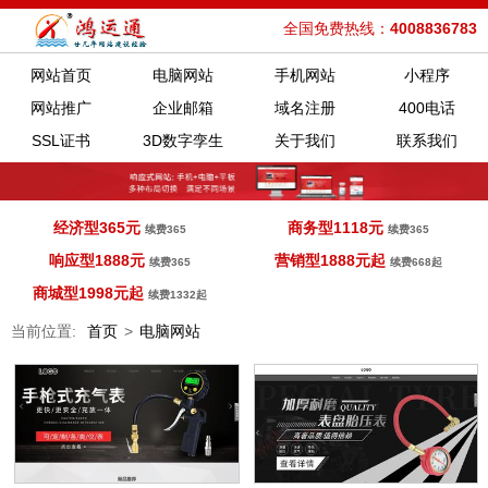
全国免费热线：
4008836783
网站首页
电脑网站
手机网站
小程序
网站推广
企业邮箱
域名注册
400电话
SSL证书
3D数字孪生
关于我们
联系我们
经济型365元
商务型1118元
续费365
续费365
响应型1888元
营销型1888元起
续费365
续费668起
商城型1998元起
续费1332起
当前位置:
首页
>
电脑网站