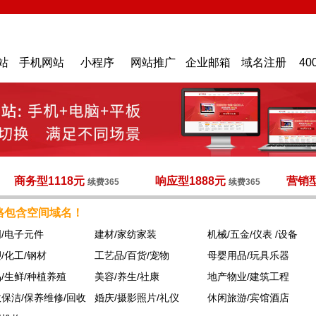
站
手机网站
小程序
网站推广
企业邮箱
域名注册
40
商务型1118元
响应型1888元
营销型
续费365
续费365
格包含空间域名！
/电子元件
建材/家纺家装
机械/五金/仪表 /设备
/化工/钢材
工艺品/百货/宠物
母婴用品/玩具乐器
/生鲜/种植养殖
美容/养生/社康
地产物业/建筑工程
保洁/保养维修/回收
婚庆/摄影照片/礼仪
休闲旅游/宾馆酒店