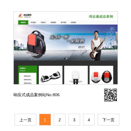
响应式成品案例站No:806
上一页
1
2
3
4
下一页