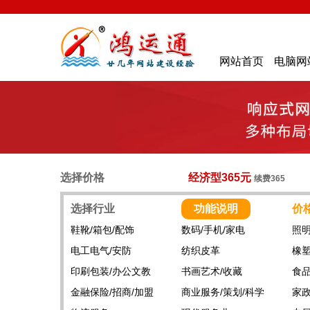
网站首页
电脑网
选择价格
经济型365元
续费365
选择行业
功能说明
价
鞋靴/箱包/配饰
数码/手机/家电
照明
电工电气/安防
纺织皮革
橡塑
印刷包装/办公文教
书画艺术/收藏
食品
金融保险/招商/加盟
商业服务/策划/科学
家政