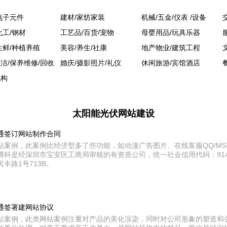
电子元件
建材/家纺家装
机械/五金/仪表 /设备
化工/钢材
工艺品/百货/宠物
母婴用品/玩具乐器
生鲜/种植养殖
美容/养生/社康
地产物业/建筑工程
洁/保养维修/回收
婚庆/摄影照片/礼仪
休闲旅游/宾馆酒店
机构
太阳能光伏网站建设
通签订网站制作合同
站案例，此案例比经济型多了些功能，如动漫广告图片、在线客服QQ/M
是经深圳市宝安区工商局审核的有资质公司，统一社会信用代码：9144030
丰路1号713B。
通签署建网站协议
站案例，此类网站案例注重对产品的美化渲染，同时对公司形象的塑造和