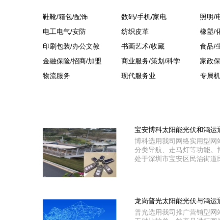
鞋靴/箱包/配饰
数码/手机/家电
照明/
电工电气/安防
纺织皮革
橡塑/
印刷包装/办公文教
书画艺术/收藏
食品/
金融保险/招商/加盟
商业服务/策划/科学
家政保
物流服务
现代服务业
专属
宝安博科太阳能光伏和鸿运
博科选用我司网络实用型网
分类导航、走马灯等功能。博科
处于深圳市宝安区民治街道民
龙岗普光太阳能光伏与鸿运
普光选用我司推广营销型网