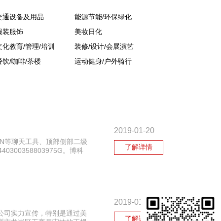
交通设备及用品
能源节能/环保绿化
服装服饰
美妆日化
文化教育/管理/培训
装修/设计/会展演艺
餐饮/咖啡/茶楼
运动健身/户外骑行
2019-01-20
SN等聊天工具、顶部侧部二级
了解详情
0358803975G。博科
2019-01-16
公司实力宣传，特别是通过美
了解详情