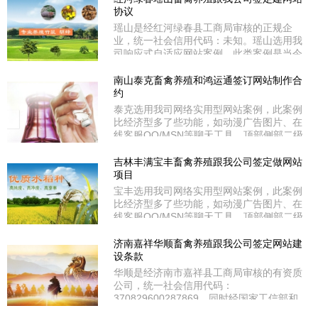
聊天工具、顶部侧部二级分类导航、走马灯
协议
等功能。藏味鲜位于深圳市盐田区盐田街道
瑶山是经红河绿春县工商局审核的正规企
惠民街市盐田店7号。
业，统一社会信用代码：未知。瑶山选用我
司响应式自适应网站案例，此类案例是当今
新潮流的网站程序，他除了具备商务型所有
功能外，他的特点在于能自动识别互联网和
南山泰克畜禽养殖和鸿运通签订网站制作合
移动网终端设备，既能适用在电脑上浏览同
约
时又适用在平板电脑和各款手机上浏览都能
泰克选用我司网络实用型网站案例，此案例
自适应屏幕大小，是企业官网的选择佳品。
比经济型多了些功能，如动漫广告图片、在
瑶山在红河绿春县牛孔镇
线客服QQ/MSN等聊天工具、顶部侧部二级
分类导航、走马灯等功能。泰克在深圳市南
山区高薪技术开发区D-E栋。泰克是经深圳
吉林丰满宝丰畜禽养殖跟我公司签定做网站
市南山区工商局审核的有资质公司，统一社
项目
会信用代码：91440300MA5EX9WFXE。
宝丰选用我司网络实用型网站案例，此案例
比经济型多了些功能，如动漫广告图片、在
线客服QQ/MSN等聊天工具、顶部侧部二级
分类导航、走马灯等功能。宝丰在吉林市丰
满区经济开发区红旗街。宝丰是经吉林市丰
济南嘉祥华顺畜禽养殖跟我公司签定网站建
满区工商局审核的有资质公司，统一社会信
设条款
用代码：91220201732582958E。
华顺是经济南市嘉祥县工商局审核的有资质
公司，统一社会信用代码：
370829600287869。同时经国家工信部和
山东省通信管理局审核通过ICP备案；备案