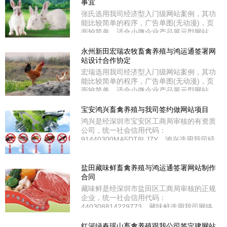
事宜
张氏选用我司经济型入门级网站案例，其功
能比较简单的程序，广告单图(无动漫)，页
面较简单，适合小微企业产品展示型网站。
张氏是经南阳市镇平县工商局审核的正规企
业，统一社会信用代码：办理中……。张氏
永州新田宏瑞农牧畜禽养殖与鸿运通签署网
坐落于南阳市镇平县贾宋镇下户杨村62号8
站设计合作协定
组。
宏瑞选用我司经济型入门级网站案例，其功
能比较简单的程序，广告单图(无动漫)，页
面较简单，适合小微企业产品展示型网站。
宏瑞是经永州市新田县工商局审核的有资质
公司，统一社会信用代码：
宝安鸿兴畜禽养殖与我司签约做网站项目
91431128329384556K。同时经国家工信部
鸿兴是经深圳市宝安区工商局审核的有资质
和湖南省通信管理局审核通过ICP备案；备
公司，统一社会信用代码：
案号：00000。宏瑞处于永州市新田县龙泉
91440300MA5DT8LJ7Y。鸿兴选用我司经
镇土珠山村（省道S282公路）旁。
济型入门级网站案例，其功能比较简单的程
序，广告单图(无动漫)，页面较简单，适合
小微企业产品展示型网站。鸿兴在深圳市宝
盐田藏味鲜畜禽养殖与鸿运通签署网站制作
安区福海街道塘尾社区凤塘大道。
合同
藏味鲜是经深圳市盐田区工商局审核的正规
企业，统一社会信用代码：
440308814229773。藏味鲜选用我司网络
实用型网站案例，此案例比经济型多了些功
能，如动漫广告图片、在线客服QQ/MSN等
红河绿春瑶山畜禽养殖跟我公司签定建网站