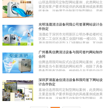
山琪选用我司定制型网站案例，此类网站主
要是按客户要求和提供的风格案例或效果图
纸来做，这种属于仿制和定制型网站，是根
据功能开发的难易度来评估报价的，费用相
对较高，适合于大中型企业和有个性风格、
个性功能需求的客户选用。山琪坐落于深圳
光明顶晟清洁设备同我公司签署网站设计合
市龙华新区龙华街道上塘工业区3栋2层南
作协定
面。山琪是经深圳市龙华新区工商局审核的
顶晟处于深圳市光明新区公明办事处楼村社
有资质公司，统一社会
区第二工业区光晟工业园F8栋一楼103。顶
晟选用我司经济型入门级网站案例，其功能
比较简单的程序，广告单图(无动漫)，页面
较简单，适合小微企业产品展示型网站。顶
广州番禺信腾清洁设备与我司签约网站制作
晟是经深圳市光明新区工商局审核的正规企
合同
业，统一社会信用代码：
信腾选用我司响应式自适应网站案例，此类
914403006925365262。
案例是当今新潮流的网站程序，他除了具备
商务型所有功能外，他的特点在于能自动识
别互联网和移动网终端设备，既能适用在电
脑上浏览同时又适用在平板电脑和各款手机
深圳罗湖嘉迪信清洁设备和我司签下网站设
上浏览都能自适应屏幕大小，是企业官网的
计合作协定
选择佳品。信腾是经广州市番禺区工商局审
嘉迪信选用我司定制型网站案例，此类网站
核的正规企业，统一社会信用代码：
主要是按客户要求和提供的风格案例或效果
914401013044752161。同时经
图纸来做，这种属于仿制和定制型网站，是
根据功能开发的难易度来评估报价的，费用
相对较高，适合于大中型企业和有个性风