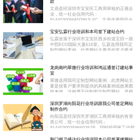
款
文鼎是经深圳市宝安区工商局审核的正规企
业，统一社会信用代码：
91440300MA5D90JLXC。文鼎选用我司企
业商务型网站案例，其功能具备实用型所有
配置外、特别值得关注的是增设了SEO深度
宝安弘霖行业培训和本司签下建站合约
优化，不管是内页还是标题都能够独立和个
弘霖坐落于深圳市宝安区西乡街道宝田一路
性化设置关键词和长尾词，更适合进行全站
中熙ECO国际大厦616室。弘霖选用我司定
seo优化。文鼎位于深圳市宝安区石岩街道
制型网站案例，此类网站主要是按客户要求
宝石西路汇尚厦投资大厦1407。
和提供的风格案例或效果图纸来做，这种属
于仿制和定制型网站，是根据功能开发的难
易度来评估报价的，费用相对较高，适合于
龙岗南约翠微行业培训和鸿运通签订建站事
大中型企业和有个性风格、个性功能需求的
宜
客户选用。弘霖是经深圳市宝安区工商局审
翠微选用我司定制型网站案例，此类网站主
核的有资质公司，统一
要是按客户要求和提供的风格案例或效果图
纸来做，这种属于仿制和定制型网站，是根
据功能开发的难易度来评估报价的，费用相
对较高，适合于大中型企业和有个性风格、
深圳罗湖向阳花行业培训跟我公司签定网站
个性功能需求的客户选用。翠微处于深圳市
制作合约
龙岗区南约社区炳坑东区二巷一号201。翠
向阳花是经深圳市罗湖区工商局审核的有资
微是经深圳市龙岗区工商局审核的有资质公
质公司，统一社会信用代码：
司，统一社会信用代
91440300359660267P。同时经国家工信部
和广东省通信管理局审核通过ICP备案；备
案号：粤ICP备17052444号。向阳花在深圳
荆门掇刀盛达行业培训同本公司签署建网站