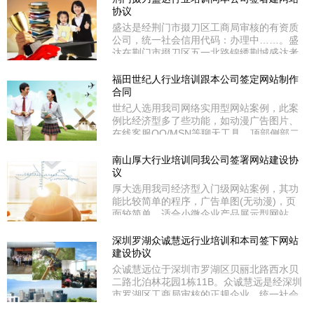
市罗湖区宝安北路国际商品交易大厦4楼
协议
A02。向阳花选用我司企业商务型网站案
盛达是经荆门市掇刀区工商局审核的有资质
例，其功能具备实用型所有配置外、特别值
公司，统一社会信用代码：办理中……。盛
得关注的是增设了SEO深度优化，不管是内
达在荆门市掇刀区五一北路锦绣荆城盛达考
页
证。盛达选用我司网络实用型网站案例，此
案例比经济型多了些功能，如动漫广告图
福田世纪人行业培训跟本公司签定网站制作
片、在线客服QQ/MSN等聊天工具、顶部侧
合同
部二级分类导航、走马灯等功能。
世纪人选用我司网络实用型网站案例，此案
例比经济型多了些功能，如动漫广告图片、
在线客服QQ/MSN等聊天工具、顶部侧部二
级分类导航、走马灯等功能。世纪人在深圳
市福田区梅林一村29栋9H。世纪人是经深圳
南山厚大行业培训同我公司签署网站建设协
市福田区工商局审核的有资质公司，统一社
议
会信用代码：办理中……。
厚大选用我司经济型入门级网站案例，其功
能比较简单的程序，广告单图(无动漫)，页
面较简单，适合小微企业产品展示型网站。
厚大是经深圳市南山区工商局审核的正规企
业，统一社会信用代码：办理中……。厚大
深圳罗湖众诚慧远行业培训和本司签下网站
处于深圳市南山区深南中路。
建设协议
众诚慧远位于深圳市罗湖区贝丽北路西水贝
二路北泊林花园1栋11B。众诚慧远是经深圳
市罗湖区工商局审核的正规企业，统一社会
信用代码：914403005670522150。同时经