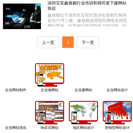
国家工信部和广东省通信管理局审核通过
深圳宝安鑫领都行业培训和我司签下建网站
ICP备案；备案号：粤ICP备12072702号。
协议
众诚慧远选用我司定制型网站案例，此类网
鑫领都位于深圳市宝安区西乡街道簕竹角同
站主要是按客户要求和提供的风格案例或效
富街77号二楼。鑫领都选用我司网络实用型
果图纸来做，这种属于仿制
网站案例，此案例比经济型多了些功能，如
动漫广告图片、在线客服QQ/MSN等聊天工
具、顶部侧部二级分类导航、走马灯等功
能。鑫领都是经深圳市宝安区工商局审核的
上一页
1
下一页
有资质公司，统一社会信用代码：
914403003426003055。同时经国家工信部
和广东省通信管理局审核通过IC
企业网站制作
企业做网站
企业建网站
企业网站设计
企业网站优化
响应式网站
地区网站设计
营销型网站设计