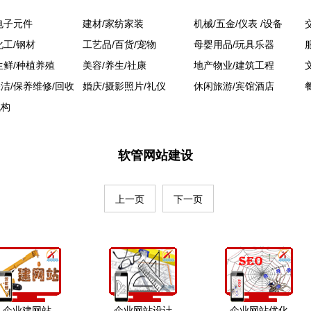
电子元件
建材/家纺家装
机械/五金/仪表 /设备
化工/钢材
工艺品/百货/宠物
母婴用品/玩具乐器
生鲜/种植养殖
美容/养生/社康
地产物业/建筑工程
洁/保养维修/回收
婚庆/摄影照片/礼仪
休闲旅游/宾馆酒店
机构
软管网站建设
上一页
下一页
企业建网站
企业网站设计
企业网站优化