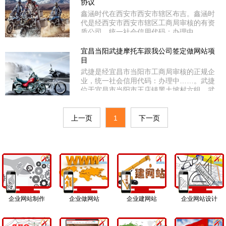
协议
鑫涵时代在西安市西安市辖区布吉。鑫涵时
代是经西安市西安市辖区工商局审核的有资
质公司，统一社会信用代码：办理中……。
鑫涵时代选用我司网络实用型网站案例，此
案例比经济型多了些功能，如动漫广告图
宜昌当阳武捷摩托车跟我公司签定做网站项
片、在线客服QQ/MSN等聊天工具、顶部侧
目
部二级分类导航、走马灯等功能。
武捷是经宜昌市当阳市工商局审核的正规企
业，统一社会信用代码：办理中……。武捷
位于宜昌市当阳市王店镇黑土坡村六组。武
捷选用我司经济型入门级网站案例，其功能
比较简单的程序，广告单图(无动漫)，页面
较简单，适合小微企业产品展示型网站。
上一页
1
下一页
企业网站制作
企业做网站
企业建网站
企业网站设计