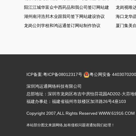
阳江江城华富众中西药品和我公司签订网站建设协议
龙岗视唯达
湖州南浔浩邦木业跟我司签下网站建设协议
海口龙华晶
龙岗公刘学校和鸿运通签订网站制作协议
厦门集美
ICP备案:
粤ICP备08012317号
粤公网安备 4403070200
深圳鸿运通网络科技有限公司
总部地址：深圳市龙岗区布吉中房怡芬花园AD202-大芬地铁
福建办事处：福建省福州市鼓楼区加洋路26号4座103
Copyright 2007,ALL Rights Reserved WWW.6191
本站部分图文来源网络,如有侵权问题请通知我们处理！