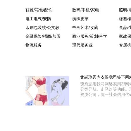
鞋靴/箱包/配饰
数码/手机/家电
照明/
电工电气/安防
纺织皮革
橡塑/
印刷包装/办公文教
书画艺术/收藏
食品/
金融保险/招商/加盟
商业服务/策划/科学
家政保
物流服务
现代服务业
专属
龙岗瑰秀内衣跟我司签下网
瑰秀选用我司网络实用型网
分类导航、走马灯等功能。瑰
资质公司，统一社会信用代码：91