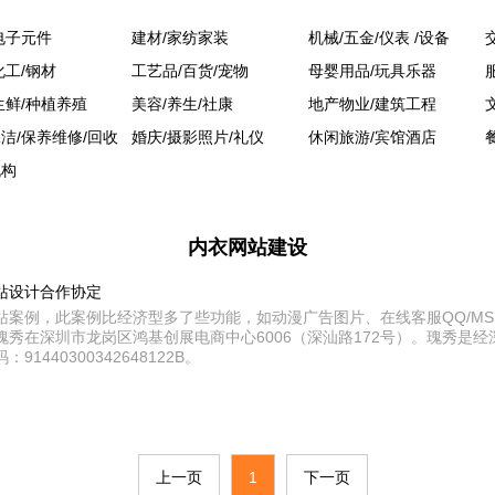
电子元件
建材/家纺家装
机械/五金/仪表 /设备
化工/钢材
工艺品/百货/宠物
母婴用品/玩具乐器
生鲜/种植养殖
美容/养生/社康
地产物业/建筑工程
洁/保养维修/回收
婚庆/摄影照片/礼仪
休闲旅游/宾馆酒店
机构
内衣网站建设
站设计合作协定
站案例，此案例比经济型多了些功能，如动漫广告图片、在线客服QQ/M
秀在深圳市龙岗区鸿基创展电商中心6006（深汕路172号）。瑰秀是
440300342648122B。
上一页
1
下一页