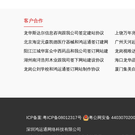
客户合作
龙华斯达尔信息咨询跟我公司签定建站协议
上饶万年
北京海淀元森凯德医疗器械和鸿运通签订建网站项目
广州天河
阳江江城华富众中西药品和我公司签订网站建设协议
龙岗视唯达
湖州南浔浩邦木业跟我司签下网站建设协议
海口龙华晶
龙岗公刘学校和鸿运通签订网站制作协议
厦门集美
ICP备案:
粤ICP备08012317号
粤公网安备 4403070200
深圳鸿运通网络科技有限公司