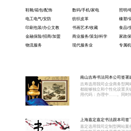
鞋靴/箱包/配饰
数码/手机/家电
照明/
电工电气/安防
纺织皮革
橡塑/
印刷包装/办公文教
书画艺术/收藏
食品/
金融保险/招商/加盟
商业服务/策划/科学
家政保
物流服务
现代服务业
专属
南山吉寿书法同本公司签署
吉寿选用我司企业商务型网
都能够独立和个性化设置关
用代码：办理中……。同时经
上海嘉定嘉定书法跟本司签
嘉定选用我司定制型网站案