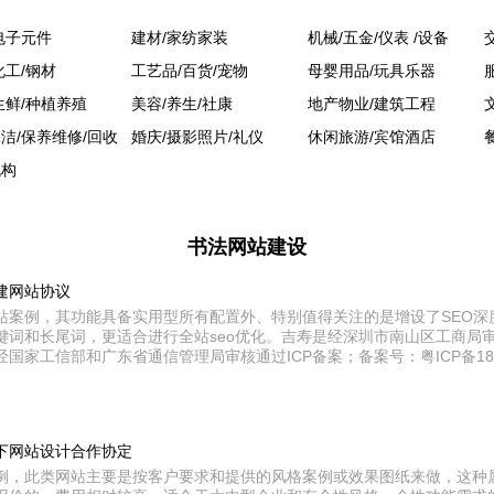
电子元件
建材/家纺家装
机械/五金/仪表 /设备
化工/钢材
工艺品/百货/宠物
母婴用品/玩具乐器
生鲜/种植养殖
美容/养生/社康
地产物业/建筑工程
洁/保养维修/回收
婚庆/摄影照片/礼仪
休闲旅游/宾馆酒店
机构
书法网站建设
建网站协议
站案例，其功能具备实用型所有配置外、特别值得关注的是增设了SEO深
键词和长尾词，更适合进行全站seo优化。吉寿是经深圳市南山区工商局
国家工信部和广东省通信管理局审核通过ICP备案；备案号：粤ICP备181
下网站设计合作协定
例，此类网站主要是按客户要求和提供的风格案例或效果图纸来做，这种