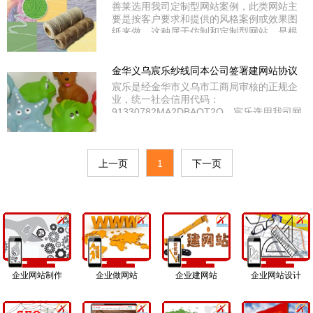
善莱选用我司定制型网站案例，此类网站主
要是按客户要求和提供的风格案例或效果图
纸来做，这种属于仿制和定制型网站，是根
据功能开发的难易度来评估报价的，费用相
对较高，适合于大中型企业和有个性风格、
个性功能需求的客户选用。善莱是经深圳市
金华义乌宸乐纱线同本公司签署建网站协议
罗湖区工商局审核的正规企业，统一社会信
宸乐是经金华市义乌市工商局审核的正规企
用代码：0000。同时经国家工信部和广东省
业，统一社会信用代码：
通信管理局审核通过IC
91330782MA2DBAQT2Q。宸乐选用我司网
络实用型网站案例，此案例比经济型多了些
功能，如动漫广告图片、在线客服QQ/MSN
等聊天工具、顶部侧部二级分类导航、走马
灯等功能。宸乐在金华市义乌市福田街道江
上一页
1
下一页
村A区18幢2单元301室。
企业网站制作
企业做网站
企业建网站
企业网站设计