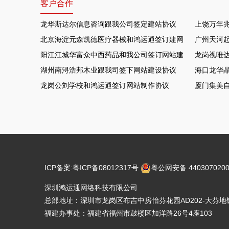
客户合作
龙华斯达尔信息咨询跟我公司签定建站协议
上饶万年
北京海淀元森凯德医疗器械和鸿运通签订建网站项目
广州天河
阳江江城华富众中西药品和我公司签订网站建设协议
龙岗视唯达
湖州南浔浩邦木业跟我司签下网站建设协议
海口龙华晶
龙岗公刘学校和鸿运通签订网站制作协议
厦门集美
ICP备案:
粤ICP备08012317号
粤公网安备 4403070200
深圳鸿运通网络科技有限公司
总部地址：深圳市龙岗区布吉中房怡芬花园AD202-大芬地铁
福建办事处：福建省福州市鼓楼区加洋路26号4座103