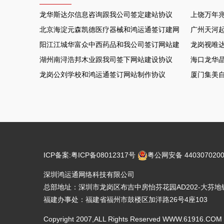
龙华斯达尔信息咨询跟我公司签定建站协议
上饶万年
北京海淀元森凯德医疗器械和鸿运通签订建网站项目
广州天河
阳江江城华富众中西药品和我公司签订网站建设协议
龙岗视唯达
湖州南浔浩邦木业跟我司签下网站建设协议
海口龙华晶
龙岗公刘学校和鸿运通签订网站制作协议
厦门集美
ICP备案:
粤ICP备08012317号
粤公网安备 4403070200
深圳鸿运通网络科技有限公司
总部地址：深圳市龙岗区布吉中房怡芬花园AD202-大芬地铁
福建办事处：福建省福州市鼓楼区加洋路26号4座103
Copyright 2007,ALL Rights Reserved WWW.6191