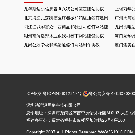
龙华斯达尔信息咨询跟我公司签定建站协议
上饶万年
北京海淀元森凯德医疗器械和鸿运通签订建网站项目
广州天河
阳江江城华富众中西药品和我公司签订网站建设协议
龙岗视唯达
湖州南浔浩邦木业跟我司签下网站建设协议
海口龙华晶
龙岗公刘学校和鸿运通签订网站制作协议
厦门集美
ICP备案:
粤ICP备08012317号
粤公网安备 4403070200
深圳鸿运通网络科技有限公司
总部地址：深圳市龙岗区布吉中房怡芬花园AD202-大芬地铁
福建办事处：福建省福州市鼓楼区加洋路26号4座103
Copyright 2007,ALL Rights Reserved WWW.6191