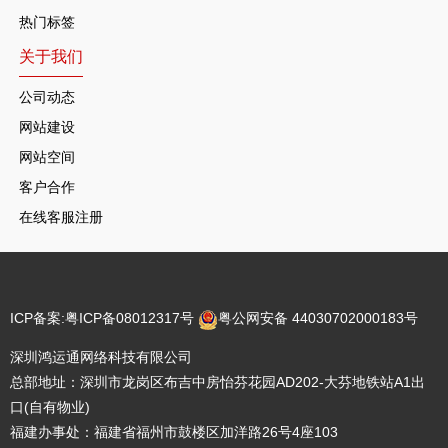
热门标签
关于我们
公司动态
网站建设
网站空间
客户合作
在线客服注册
ICP备案:
粤ICP备08012317号
粤公网安备 44030702000183号
深圳鸿运通网络科技有限公司
总部地址：深圳市龙岗区布吉中房怡芬花园AD202-大芬地铁站A1出
口(自有物业)
福建办事处：福建省福州市鼓楼区加洋路26号4座103