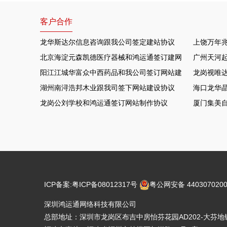
客户合作
龙华斯达尔信息咨询跟我公司签定建站协议
上饶万年
北京海淀元森凯德医疗器械和鸿运通签订建网站项目
广州天河
阳江江城华富众中西药品和我公司签订网站建设协议
龙岗视唯达
湖州南浔浩邦木业跟我司签下网站建设协议
海口龙华晶
龙岗公刘学校和鸿运通签订网站制作协议
厦门集美
ICP备案:
粤ICP备08012317号
粤公网安备 4403070200
深圳鸿运通网络科技有限公司
总部地址：深圳市龙岗区布吉中房怡芬花园AD202-大芬地铁