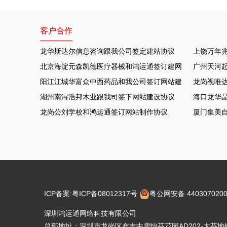
客户合作
龙华斯达尔信息咨询跟我公司签定建站协议
上饶万年
北京海淀元森凯德医疗器械和鸿运通签订建网站项目
广州天河
阳江江城华富众中西药品和我公司签订网站建设协议
龙岗视唯达
湖州南浔浩邦木业跟我司签下网站建设协议
海口龙华晶
龙岗公刘学校和鸿运通签订网站制作协议
厦门集美
ICP备案:
粤ICP备08012317号
粤公网安备 4403070200
深圳鸿运通网络科技有限公司
总部地址：深圳市龙岗区布吉中房怡芬花园AD202-大芬地铁