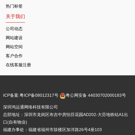
热门标签
关于我们
公司动态
网站建设
网站空间
客户合作
在线客服注册
ICP备案:
粤ICP备08012317号
粤公网安备 44030702000183号
深圳鸿运通网络科技有限公司
总部地址：深圳市龙岗区布吉中房怡芬花园AD202-大芬地铁站A1出
口(自有物业)
福建办事处：福建省福州市鼓楼区加洋路26号4座103