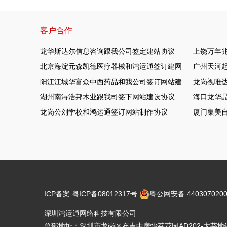
客户合作
龙华斯达尔信息咨询跟我公司签定建站协议
上饶万年
北京海淀元森凯德医疗器械和鸿运通签订建网站项目
广州天河
阳江江城华富众中西药品和我公司签订网站建设协议
龙岗视唯达
湖州南浔浩邦木业跟我司签下网站建设协议
海口龙华晶
龙岗公刘学校和鸿运通签订网站制作协议
厦门集美
ICP备案:
粤ICP备08012317号
粤公网安备 4403070200
深圳鸿运通网络科技有限公司
总部地址：深圳市龙岗区布吉中房怡芬花园AD202-大芬地铁