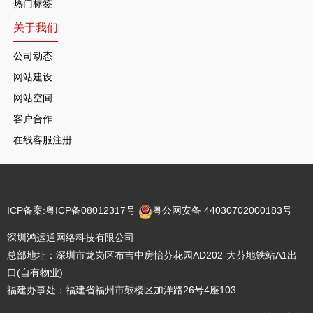
热门标签
关于我们
公司动态
网站建设
网站空间
客户合作
在线客服注册
ICP备案:
粤ICP备08012317号
粤公网安备 44030702000183号
深圳鸿运通网络科技有限公司
总部地址：深圳市龙岗区布吉中房怡芬花园AD202-大芬地铁站A1出
口(自有物业)
福建办事处：福建省福州市鼓楼区加洋路26号4座103